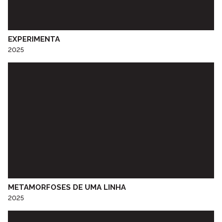
Centro Social Paroquial da Srª do Calvário
Centro Social Paroquial de Penude
CERCIESTA
EXPERIMENTA
Ceta Social Lar Vila Nova Sénior de Aldoar
2025
CINANIMA
Cineclube do Porto
Colégio de S. Gonçalo - Amarante
Colégio D. Duarte
Colégio do Sardão
Colégio Luso-Francês
Colégio Nª Srª de Lurdes
Comissão de Jovens de Ramalde
CRAT - Centro Regional de Artes Tradicionais do Porto
EB1/JI Nossa Senhora de Campanhã
EB 2,3 Baguim
METAMORFOSES DE UMA LINHA
2025
EB 2,3 de Paranhos
EB 2,3 Diogo Cão