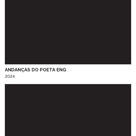
EB Elvira Valente
EB Ermida
EB Espinho
EB Falcão
EB Fernão Magalhães
EB Flores
EB Florinhas
EB Fonte da Moura
EB Fontinha
ANDANÇAS DO POETA ENG
EB Fujacal
2024
EB Gólgota
EB João de Deus
EB Lagarteiro
EB Lomba
EB Macedo de Cavaleiros
EB Miosótis
EB Miragaia