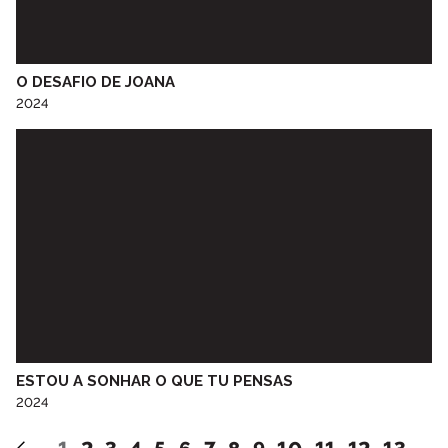
Escola Básica e Secundária de Idães
Escola Cal Brandão
Escola de Música Óscar da Silva
O DESAFIO DE JOANA
Escola Dr. Joaquim Gomes Ferreira Alves
2024
Escola Jasmim
Escola Profissional de Tecnologia Psicossocial do Porto
Escola Superior de Educação do Porto
Escola Superior de Educação Paola Frassinetti
ESPROARTE - Oficina de Teatro de Favaios
Feira do Livro
Fundação Dr. António Cupertino de Miranda
Fundação Dr. António Cupertino de Miranda “Museu do Papel
Moeda”
Galeria Municipal do Porto
Grupo Desportivo Infante D. Henrique
ESTOU A SONHAR O QUE TU PENSAS
Grupo vocal VOZES DA RÁDIO
2024
Instituto Orff do Porto
Instituto Porto Sénior