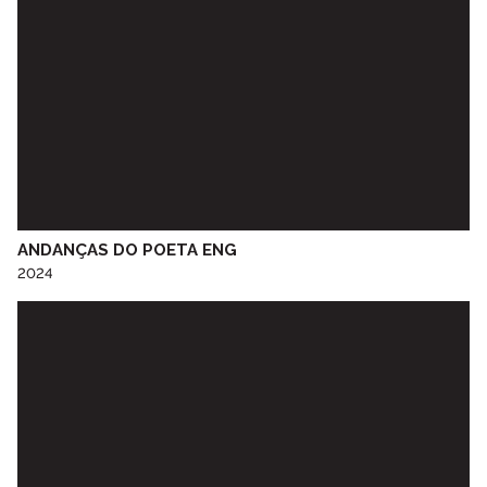
EB Elvira Valente
EB Ermida
EB Espinho
EB Falcão
EB Fernão Magalhães
EB Flores
EB Florinhas
EB Fonte da Moura
EB Fontinha
ANDANÇAS DO POETA ENG
EB Fujacal
2024
EB Gólgota
EB João de Deus
EB Lagarteiro
EB Lomba
EB Macedo de Cavaleiros
EB Miosótis
EB Miragaia