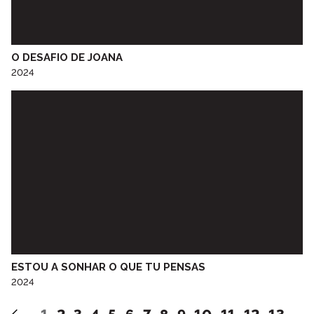
Escola Básica e Secundária de Idães
Escola Cal Brandão
Escola de Música Óscar da Silva
O DESAFIO DE JOANA
Escola Dr. Joaquim Gomes Ferreira Alves
2024
Escola Jasmim
Escola Profissional de Tecnologia Psicossocial do Porto
Escola Superior de Educação do Porto
Escola Superior de Educação Paola Frassinetti
ESPROARTE - Oficina de Teatro de Favaios
Feira do Livro
Fundação Dr. António Cupertino de Miranda
Fundação Dr. António Cupertino de Miranda “Museu do Papel
Moeda”
Galeria Municipal do Porto
Grupo Desportivo Infante D. Henrique
ESTOU A SONHAR O QUE TU PENSAS
Grupo vocal VOZES DA RÁDIO
2024
Instituto Orff do Porto
Instituto Porto Sénior