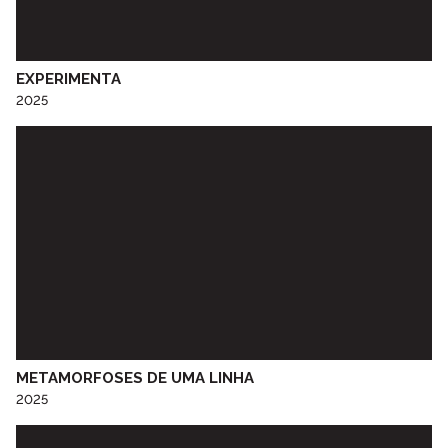
Centro Social Paroquial da Srª do Calvário
Centro Social Paroquial de Penude
CERCIESTA
EXPERIMENTA
Ceta Social Lar Vila Nova Sénior de Aldoar
2025
CINANIMA
Cineclube do Porto
Colégio de S. Gonçalo - Amarante
Colégio D. Duarte
Colégio do Sardão
Colégio Luso-Francês
Colégio Nª Srª de Lurdes
Comissão de Jovens de Ramalde
CRAT - Centro Regional de Artes Tradicionais do Porto
EB1/JI Nossa Senhora de Campanhã
EB 2,3 Baguim
METAMORFOSES DE UMA LINHA
2025
EB 2,3 de Paranhos
EB 2,3 Diogo Cão