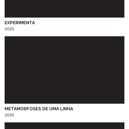
Centro Social Paroquial da Srª do Calvário
Centro Social Paroquial de Penude
CERCIESTA
EXPERIMENTA
Ceta Social Lar Vila Nova Sénior de Aldoar
2025
CINANIMA
Cineclube do Porto
Colégio de S. Gonçalo - Amarante
Colégio D. Duarte
Colégio do Sardão
Colégio Luso-Francês
Colégio Nª Srª de Lurdes
Comissão de Jovens de Ramalde
CRAT - Centro Regional de Artes Tradicionais do Porto
EB1/JI Nossa Senhora de Campanhã
EB 2,3 Baguim
METAMORFOSES DE UMA LINHA
2025
EB 2,3 de Paranhos
EB 2,3 Diogo Cão