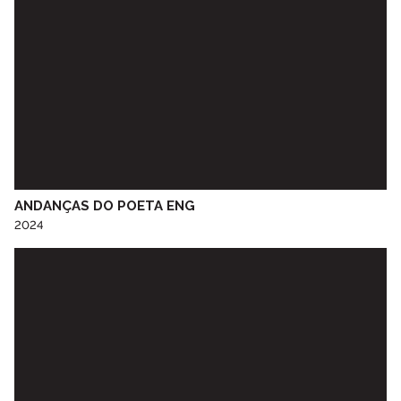
EB Elvira Valente
EB Ermida
EB Espinho
EB Falcão
EB Fernão Magalhães
EB Flores
EB Florinhas
EB Fonte da Moura
EB Fontinha
ANDANÇAS DO POETA ENG
EB Fujacal
2024
EB Gólgota
EB João de Deus
EB Lagarteiro
EB Lomba
EB Macedo de Cavaleiros
EB Miosótis
EB Miragaia