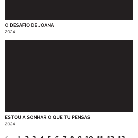
Escola Básica e Secundária de Idães
Escola Cal Brandão
Escola de Música Óscar da Silva
O DESAFIO DE JOANA
Escola Dr. Joaquim Gomes Ferreira Alves
2024
Escola Jasmim
Escola Profissional de Tecnologia Psicossocial do Porto
Escola Superior de Educação do Porto
Escola Superior de Educação Paola Frassinetti
ESPROARTE - Oficina de Teatro de Favaios
Feira do Livro
Fundação Dr. António Cupertino de Miranda
Fundação Dr. António Cupertino de Miranda “Museu do Papel
Moeda”
Galeria Municipal do Porto
Grupo Desportivo Infante D. Henrique
ESTOU A SONHAR O QUE TU PENSAS
Grupo vocal VOZES DA RÁDIO
2024
Instituto Orff do Porto
Instituto Porto Sénior