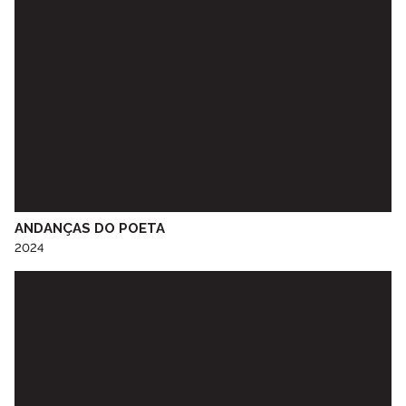
EB Covelo
EB Elvira Valente
EB Ermida
EB Espinho
EB Falcão
EB Fernão Magalhães
EB Flores
EB Florinhas
EB Fonte da Moura
EB Fontinha
ANDANÇAS DO POETA
EB Fujacal
2024
EB Gólgota
EB João de Deus
EB Lagarteiro
EB Lomba
EB Macedo de Cavaleiros
EB Miosótis