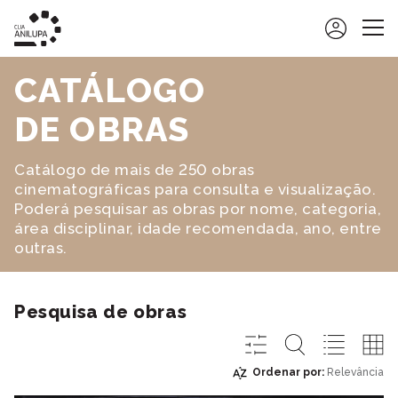
CLIA ANILUPA
CATÁLOGO
ATIVIDADES
DE OBRAS
OFICINAS DE CINEMA DE ANIMAÇÃO
AGENDA
AGENDA E NOTÍCIAS
OFICINAS
Catálogo de mais de 250 obras
CINEMATECA DIGITAL
cinematográficas para consulta e visualização.
ACONTECEU E MARCOU
VISITAS ANIMADAS
SOBRE A CINEMATECA DIGITAL
Poderá pesquisar as obras por nome, categoria,
RECURSOS EDUCATIVOS
área disciplinar, idade recomendada, ano, entre
CATÁLOGO DE OBRAS
outras.
PROGRAMAS COMPLEMENTARES
FILME DO MÊS
AÇÕES DE FORMAÇÃO
REQUISIÇÃO DE FILMES
Pesquisa de obras
MOSTRAS E EXPOSIÇÕES
APOIO NA SELEÇÃO DOS FILMES
Ordenar por:
Relevância
ALP
Relevância