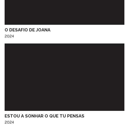
Escola Artística do Conservatório de Música do Porto
Escola Básica e Secundária de Idães
Escola Cal Brandão
Escola de Música Óscar da Silva
O DESAFIO DE JOANA
Escola Dr. Joaquim Gomes Ferreira Alves
2024
Escola Jasmim
Escola Profissional de Tecnologia Psicossocial do Porto
Escola Superior de Educação do Porto
Escola Superior de Educação Paola Frassinetti
ESPROARTE - Oficina de Teatro de Favaios
Feira do Livro
Fundação Dr. António Cupertino de Miranda
Fundação Dr. António Cupertino de Miranda “Museu do Papel
Moeda”
Galeria Municipal do Porto
Grupo Desportivo Infante D. Henrique
ESTOU A SONHAR O QUE TU PENSAS
Grupo vocal VOZES DA RÁDIO
2024
Instituto Orff do Porto