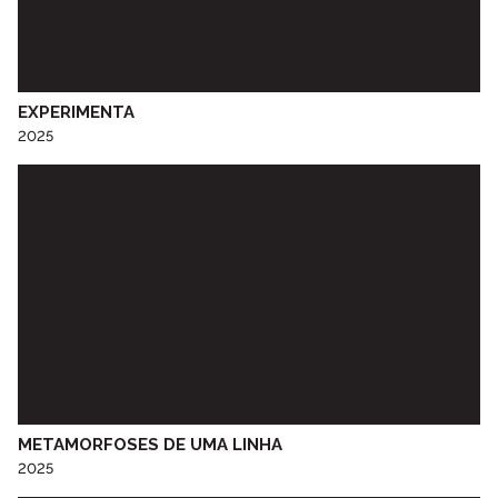
Centro Social e Paroquial de Torre de Moncorvo
Centro Social Paroquial da Srª do Calvário
Centro Social Paroquial de Penude
CERCIESTA
EXPERIMENTA
Ceta Social Lar Vila Nova Sénior de Aldoar
2025
CINANIMA
Cineclube do Porto
Colégio de S. Gonçalo - Amarante
Colégio D. Duarte
Colégio do Sardão
Colégio Luso-Francês
Colégio Nª Srª de Lurdes
Comissão de Jovens de Ramalde
CRAT - Centro Regional de Artes Tradicionais do Porto
EB1/JI Nossa Senhora de Campanhã
EB 2,3 Baguim
METAMORFOSES DE UMA LINHA
2025
EB 2,3 de Paranhos