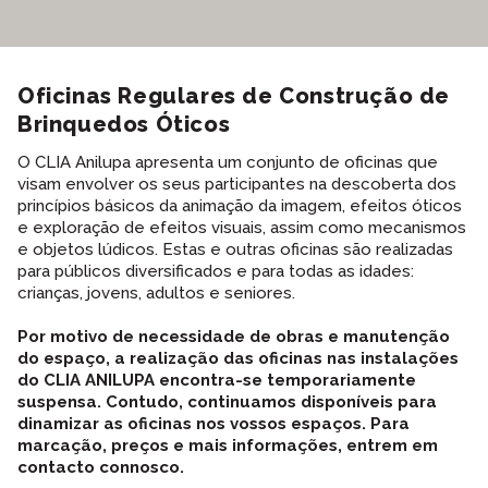
AGENDA E NOTÍCIAS
CINEMATECA DIGITAL
SOBRE A CINEMATECA DIGITAL
ACONTECEU E MARCOU
ALP
CATÁLOGO DE OBRAS
Oficinas Regulares de
Construção de
CONTACTOS
Brinquedos Óticos
FILME DO MÊS
EN
O CLIA Anilupa apresenta um conjunto de oficinas que
REQUISIÇÃO DE FILMES
visam envolver os seus participantes na descoberta dos
APOIO NA SELEÇÃO DOS FILMES
princípios básicos da animação da imagem, efeitos óticos
e exploração de efeitos visuais, assim como mecanismos
e objetos lúdicos. Estas e outras oficinas são realizadas
para públicos diversificados e para todas as idades:
crianças, jovens, adultos e seniores.
Por motivo de necessidade de obras e manutenção
do espaço, a realização das oficinas nas instalações
do CLIA ANILUPA encontra-se temporariamente
suspensa. Contudo, continuamos disponíveis para
dinamizar as oficinas nos vossos espaços. Para
marcação, preços e mais informações, entrem em
contacto connosco.