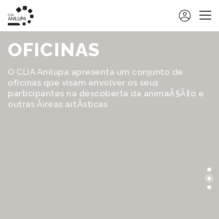
CLIA ANILUPA
OFICINAS
ATIVIDADES
O CLIA Anilupa apresenta um conjunto de
OFICINAS
oficinas que visam envolver os seus
participantes na descoberta da animaÃ§Ã£o e
OFICINAS DE CINEMA DE ANIMAÇÃO
outras Ã¡reas artÃ­sticas
VISITAS ANIMADAS
RECURSOS EDUCATIVOS
PROGRAMAS COMPLEMENTARES
AÇÕES DE FORMAÇÃO
MOSTRAS E EXPOSIÇÕES
AGENDA