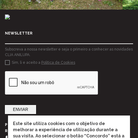
NEWSLETTER
Subscreva a nossa newsletter e seja o primeiro a conhecer as novidades
CLIA ANILUPA.
Sim, li e aceito a
Politica de Cookies
ENVIAR
Este site utiliza cookies com o objetivo de
POLÍTICAS DE PRIVACIDADE
melhorar a experiência de utilização durante a
RESOLUÇÃO ALTERNATIVA DE LITÍGIOS
sua visita. Ao selecionar o botão “Concordo” está a