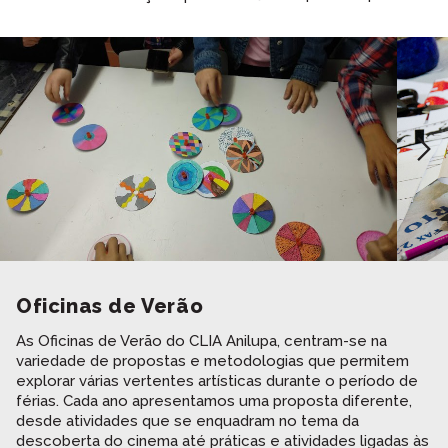
Experimente procurar por palavras-chave,
relacionadas com os conteúdos dos filmes:
Registe-se aqui.
Ambiente, Intergeracional, Direitos, Tradição, Igualdade,
Ribeira, Personalidades, Poético, Musical, etc.
TERMINAR SESSÃO
ENVIAR
ENTRAR
Voltar
Recuperar a sua palavra passe?
Oficinas
de Verão
As Oficinas de Verão do CLIA Anilupa, centram-se na
variedade de propostas e metodologias que permitem
explorar várias vertentes artísticas durante o período de
férias. Cada ano apresentamos uma proposta diferente,
desde atividades que se enquadram no tema da
descoberta do cinema até práticas e atividades ligadas às