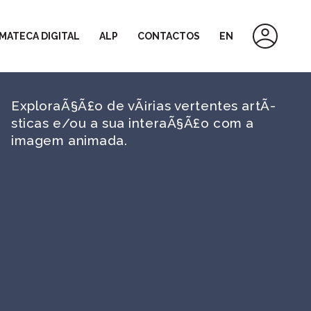
MATECA DIGITAL
ALP
CONTACTOS
EN
ExploraÃ§Ã£o de vÃ¡rias vertentes artÃ­
sticas e/ou a sua interaÃ§Ã£o com a
imagem animada.