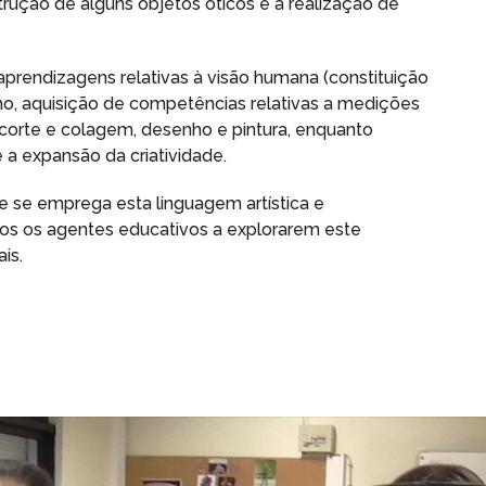
rução de alguns objetos óticos e a realização de
prendizagens relativas à visão humana (constituição
mo, aquisição de competências relativas a medições
ecorte e colagem, desenho e pintura, enquanto
e a expansão da criatividade.
de se emprega esta linguagem artística e
odos os agentes educativos a explorarem este
is.