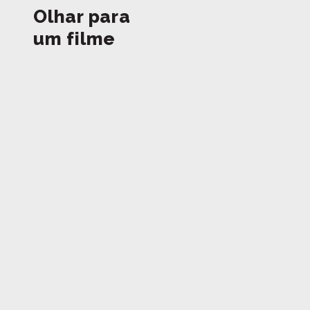
Experimente procurar por palavras-ch
Olhar para
Ambiente, Intergeracional, Direitos, Tradiç
um filme