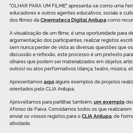
Registe-se aqui.
ave, relacionadas com os conteúdos dos filmes:
"OLHAR PARA UM FILME" apresenta-se como uma ferra
ão, Igualdade, Ribeira, Personalidades, Poético, Musical, etc.
educadores e outros agentes educativos, sociais e cultu
dos filmes da
Cinemateca Digital Anilupa
como recur
TERMINAR SESSÃO
A visualização de um filme, é uma oportunidade para 
ENVIAR
argumentação dos participantes, realizar registos escrito
sem nunca perder de vista as diversas questões que o
ENTRAR
Voltar
discussão e reflexão, este processo é um pretexto para q
olhares que podem ser materializados em objetos artístic
Recuperar a sua palavra passe?
outros) ou atos performativos (dança, teatro, música, et
Apresentamos
aqui
alguns exemplos de projetos realiza
orientados pelo CLIA Anilupa.
Aproveitamos para partilhar, também,
um exemplo
des
Afonso de Paiva. Convidamos todos os que realizarem e
enviar os vossos registos para o
CLIA Anilupa
, de form
atividade.