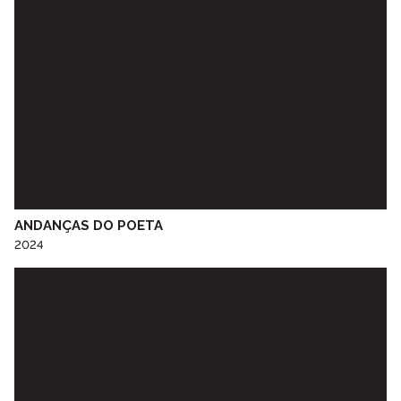
EB Covelo
EB Elvira Valente
EB Ermida
EB Espinho
EB Falcão
EB Fernão Magalhães
EB Flores
EB Florinhas
EB Fonte da Moura
EB Fontinha
ANDANÇAS DO POETA
EB Fujacal
2024
EB Gólgota
EB João de Deus
EB Lagarteiro
EB Lomba
EB Macedo de Cavaleiros
EB Miosótis