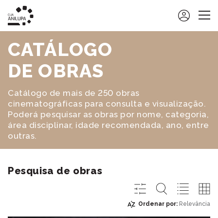
CLIA ANILUPA
CATÁLOGO
ATIVIDADES
DE OBRAS
OFICINAS DE CINEMA DE ANIMAÇÃO
AGENDA
AGENDA E NOTÍCIAS
OFICINAS
Catálogo de mais de 250 obras
CINEMATECA DIGITAL
cinematográficas para consulta e visualização.
ACONTECEU E MARCOU
VISITAS ANIMADAS
SOBRE A CINEMATECA DIGITAL
Poderá pesquisar as obras por nome, categoria,
RECURSOS EDUCATIVOS
área disciplinar, idade recomendada, ano, entre
CATÁLOGO DE OBRAS
outras.
PROGRAMAS COMPLEMENTARES
FILME DO MÊS
AÇÕES DE FORMAÇÃO
REQUISIÇÃO DE FILMES
Pesquisa de obras
MOSTRAS E EXPOSIÇÕES
APOIO NA SELEÇÃO DOS FILMES
Ordenar por:
Relevância
ALP
Relevância