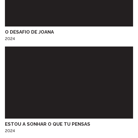
Escola Artística do Conservatório de Música do Porto
Escola Básica e Secundária de Idães
Escola Cal Brandão
Escola de Música Óscar da Silva
O DESAFIO DE JOANA
Escola Dr. Joaquim Gomes Ferreira Alves
2024
Escola Jasmim
Escola Profissional de Tecnologia Psicossocial do Porto
Escola Superior de Educação do Porto
Escola Superior de Educação Paola Frassinetti
ESPROARTE - Oficina de Teatro de Favaios
Feira do Livro
Fundação Dr. António Cupertino de Miranda
Fundação Dr. António Cupertino de Miranda “Museu do Papel
Moeda”
Galeria Municipal do Porto
Grupo Desportivo Infante D. Henrique
ESTOU A SONHAR O QUE TU PENSAS
Grupo vocal VOZES DA RÁDIO
2024
Instituto Orff do Porto