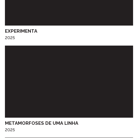
Centro Social e Paroquial de Torre de Moncorvo
Centro Social Paroquial da Srª do Calvário
Centro Social Paroquial de Penude
CERCIESTA
EXPERIMENTA
Ceta Social Lar Vila Nova Sénior de Aldoar
2025
CINANIMA
Cineclube do Porto
Colégio de S. Gonçalo - Amarante
Colégio D. Duarte
Colégio do Sardão
Colégio Luso-Francês
Colégio Nª Srª de Lurdes
Comissão de Jovens de Ramalde
CRAT - Centro Regional de Artes Tradicionais do Porto
EB1/JI Nossa Senhora de Campanhã
EB 2,3 Baguim
METAMORFOSES DE UMA LINHA
2025
EB 2,3 de Paranhos