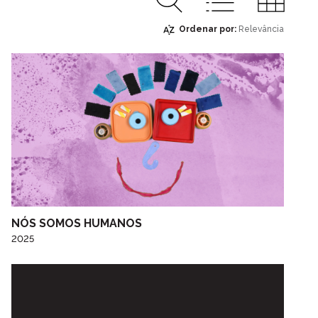
Ordenar por:
Relevância
Relevância
Ordem alfabética
Ordem alfabética
decrescente
Data crescente
Data decrescente
NÓS SOMOS HUMANOS
2025