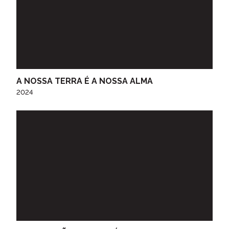
TERMINAR SESSÃO
ENVIAR
ENTRAR
Voltar
Recuperar a sua palavra passe?
A NOSSA TERRA É A NOSSA ALMA
2024