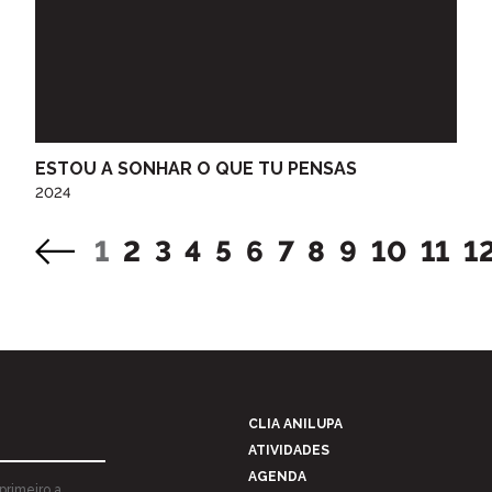
ESTOU A SONHAR O QUE TU PENSAS
2024
1
2
3
4
5
6
7
8
9
10
11
1
CLIA ANILUPA
ATIVIDADES
AGENDA
primeiro a