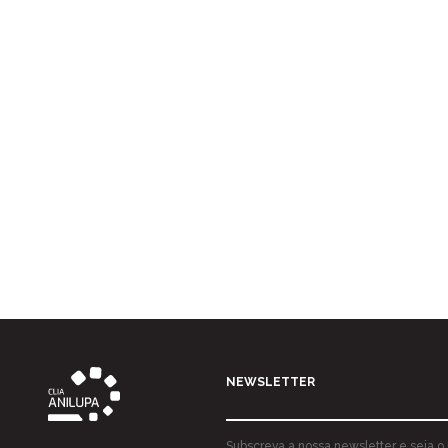
EB 2,3 Inês de Castro
EB 2,3 Manoel de Oliveira
EB 2,3 Manoel Oliveira
EB 2,3 Marco de Canaveses
EB 2,3 Nicolau Nasoni
EB 2,3 Paço de Sousa
EB 2,3 Pinhão
EB 2,3 S. Romão do Coronado
EB 2 Mogadouro
EB Alegria
EB Antas
EB António Aroso
EB Augusto Lessa
NEWSLETTER
EB Augusto Lessa, Fundação Dr. António Cupertino de Miranda
“Museu do Papel Moeda”
Subscreva a nossa newsletter e seja o 
EB Bandeirinha