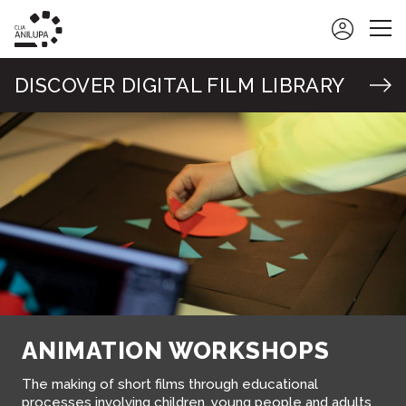
CLIA ANILUPA
DISCOVER DIGITAL FILM LIBRARY
ACTIVITIES
WORKSHOPS
WHAT'S ON
ANIMATION WORKSHOPS
AGENDA AND NEWS
FILM LIBRARY
ABOUT ONLINE FILM LIBRARY
SIGNIFICANT MOMENTS
VISITS
ALP
EDUCATIONAL RESOURCES
FILMS CATALOGUE
CONTACTS
COMPLEMENTARY PROGRAMS
FILM OF THE MONTH
PT
TRAINING COURSES
WATCH FILMS
SCREENINGS AND EXHIBITIONS
ANIMATION WORKSHOPS
The making of short films through educational
processes involving children, young people and adults