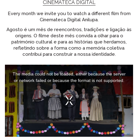
CINEMATECA DIGITAL
Every month we invite you to watch a different film from
Cinemateca Digital Anilupa.
Agosto é um mês de reencontros, tradições e ligação às
origens. O filme deste mês convida a olhar para o
património cultural e para as histórias que herdamos,
refletindo sobre a forma como a memória coletiva
contribui para construir a nossa identidade.
This
is
The media could not be loaded, either because the server
a
or network failed or because the format is not supported.
modal
window.